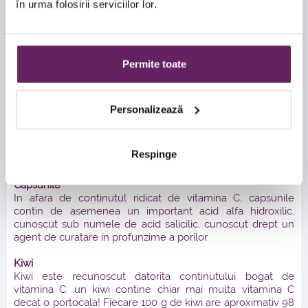
aparitiei ridurilor. De asemenea, acesta ajuta la intarirea
în urma folosirii serviciilor lor.
tesutului pielii, are proprietati antiinflamatorii si ajuta la
eliminarea toxinelor, conferind pielii un aspect proaspat si
sanatos.
Permite toate
Prunele
Este bine cunoscut faptul ca deseori constipatia provoaca
acnee, deoarece atunci cand toxinele nu sunt eliminate
din corp suficient de repede, ele vor fi reabsorbite in sange.
Personalizează
Organismul va cauta apoi alte modalitati de a elimina
toxinele, lucru care se intampla cel mai adesea prin piele,
cel mai mare organ al omului, situatie in care cresc sansele
Respinge
de aparitie a nesuferitelor cosuri.
Capsunile
In afara de continutul ridicat de vitamina C, capsunile
contin de asemenea un important acid alfa hidroxilic,
cunoscut sub numele de acid salicilic, cunoscut drept un
agent de curatare in profunzime a porilor.
Kiwi
Kiwi este recunoscut datorita continutului bogat de
vitamina C: un kiwi contine chiar mai multa vitamina C
decat o portocala! Fiecare 100 g de kiwi are aproximativ 98