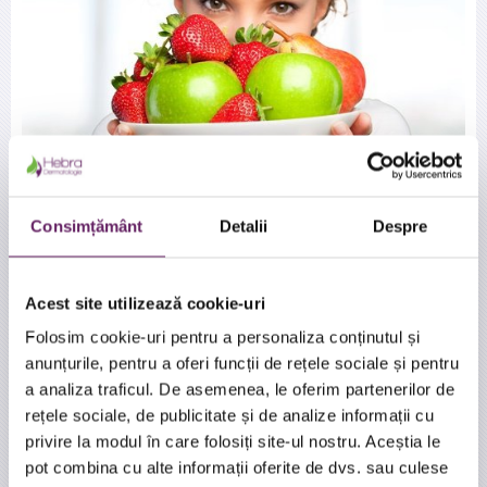
Consimțământ
Detalii
Despre
Merele
Merele reprezinta cea mai bogata sursa de acid malic,
cunoscut in lumea medicala ca acid hidroxilic alfa, care
Acest site utilizează cookie-uri
ajuta la mentinerea pielii cat mai sanatoasa, mai ferma si
mai tanara prin stimularea reinnoirii celulare. Merele contin,
Folosim cookie-uri pentru a personaliza conținutul și
totodata, si vitamina C din abundenta, care lupta impotriva
anunțurile, pentru a oferi funcții de rețele sociale și pentru
radicalilor liberi vinovati de imbatranirea prematura.
Prezenta vitaminei C imbunatateste totodata tonusul pielii
a analiza traficul. De asemenea, le oferim partenerilor de
si ajuta la vindecarea semnelor lasate in urma de cosuri.
rețele sociale, de publicitate și de analize informații cu
privire la modul în care folosiți site-ul nostru. Aceștia le
Spanacul
pot combina cu alte informații oferite de dvs. sau culese
Bogat in antioxidanti, spanacul poate ajuta la intarzierea