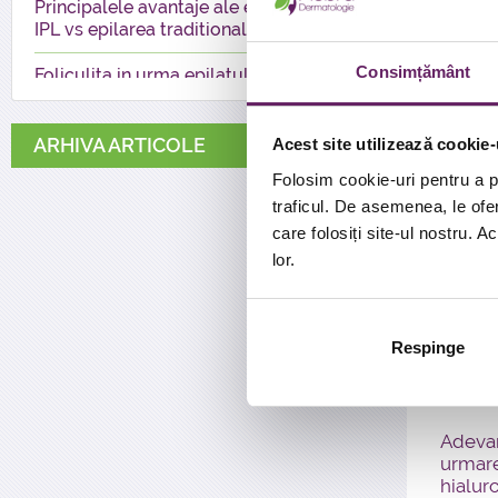
Principalele avantaje ale epilarii
Exfoli
IPL vs epilarea traditionala
realiz
minera
Consimțământ
Foliculita in urma epilatului sau
dispon
a barbieritului – cum o
rapid 
prevenim
ARHIVA ARTICOLE
Acest site utilizează cookie-
Folosi
Unghiile fragile si casante – 5
orice 
Folosim cookie-uri pentru a pe
cauze frecvente
folosi
traficul. De asemenea, le ofer
este di
Greseli pe care le facem in
care folosiți site-ul nostru. A
de cat
ingrijirea pielii
lor.
rezulta
4 cauze ale hiperpigmentarii
pielii
Cicatri
Respinge
Contra
predis
ori chi
Adevar
urmare 
hialur