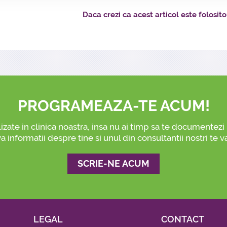
Daca crezi ca acest articol este folositor,
PROGRAMEAZA-TE ACUM!
lizate in clinica noastra, insa nu ai timp sa te documentez
a informatii despre tine si unul din consultantii nostri te v
SCRIE-NE ACUM
LEGAL
CONTACT