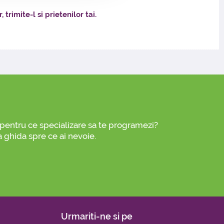
 trimite-l si prietenilor tai.
i pentru ce specializare sa te programezi?
a ghida spre ce ai nevoie.
Urmariti-ne si pe