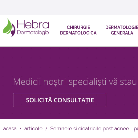
CHIRURGIE
DERMATOLOGI
DERMATOLOGICA
GENERALA
acasa
articole
Semnele si cicatricile post acnee - 