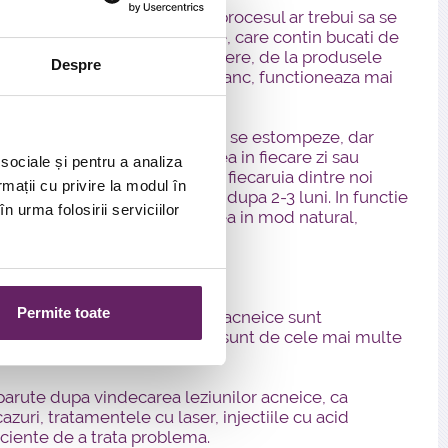
tului de piele, dar atentie: procesul ar trebui sa se
exfoliantele puternic abrazive, care contin bucati de
ltime de optiuni pentru exfoliere, de la produsele
Despre
 care de obicei patrunde mai adanc, functioneaza mai
acasa.
i necesar pentru ca semnele sa se estompeze, dar
te. Chiar daca exfoliem pielea in fiecare zi sau
 sociale și pentru a analiza
vor disparea imediat. Pielea fiecaruia dintre noi
rmații cu privire la modul în
ui sa aduca rezultate vizibile dupa 2-3 luni. In functie
n urma folosirii serviciilor
at de repede se vindeca pielea in mod natural,
Permite toate
cem cosurile. Anumite leziuni acneice sunt
 sa se vindece de la sine, cum sunt de cele mai multe
parute dupa vindecarea leziunilor acneice, ca
azuri, tratamentele cu laser, injectiile cu acid
ciente de a trata problema.