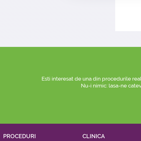
Esti interesat de una din procedurile rea
Nu-i nimic: lasa-ne catev
PROCEDURI
CLINICA