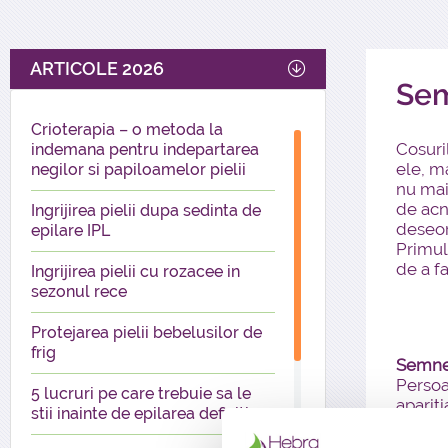
ARTICOLE 2026
Sem
Crioterapia – o metoda la
Cosuri
indemana pentru indepartarea
ele, m
negilor si papiloamelor pielii
nu mai
de acn
Ingrijirea pielii dupa sedinta de
deseor
epilare IPL
Primul
de a fa
Ingrijirea pielii cu rozacee in
sezonul rece
Protejarea pielii bebelusilor de
frig
Semne
Persoa
5 lucruri pe care trebuie sa le
apariti
stii inainte de epilarea definitiva
deschi