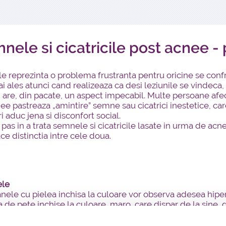
nele si cicatricile post acnee 
le reprezinta o problema frustranta pentru oricine se conf
ai ales atunci cand realizeaza ca desi leziunile se vindeca,
 are, din pacate, un aspect impecabil. Multe persoane afe
ee pastreaza „amintire” semne sau cicatrici inestetice, ca
i aduc jena si disconfort social.
 pas in a trata semnele si cicatricile lasate in urma de acn
ce distinctia intre cele doua.
le
nele cu pielea inchisa la culoare vor observa adesea hipe
a de pete inchise la culoare, maro, care dispar de la sine, d
sa dezvolta adesea eritem post-inflamator – o inrosire a pi