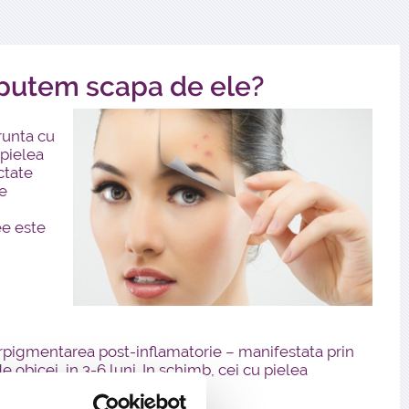
- putem scapa de ele?
runta cu
 pielea
ctate
re
ee este
rpigmentarea post-inflamatorie – manifestata prin
e obicei, in 3-6 luni. In schimb, cei cu pielea
elii care paleste la apasare.