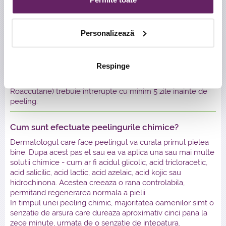
urmeaza sa efectuati alte tratemente estetice (laser, IPL,
colagen).
Inainte de peelingul chimic, medicul dumneavoastra va
Personalizează
poate cere sa nu luati anumite medicamente si pregati
pielea folosind alte medicamente, cum ar fi Retin - A sau
acid glicolic. Medicul poate prescrie, de asemenea,
Respinge
antibiotice sau medicamente antivirale. Tratamentele pe
baza de retinoizi (RetinA, Isotrexin, Isotretinoin,
Roaccutane) trebuie intrerupte cu minim 5 zile inainte de
peeling.
Cum sunt efectuate peelingurile chimice?
Dermatologul care face peelingul va curata primul pielea
bine. Dupa acest pas el sau ea va aplica una sau mai multe
solutii chimice - cum ar fi acidul glicolic, acid tricloracetic,
acid salicilic, acid lactic, acid azelaic, acid kojic sau
hidrochinona. Acestea creeaza o rana controlabila,
permitand regenerarea normala a pielii .
In timpul unei peeling chimic, majoritatea oamenilor simt o
senzatie de arsura care dureaza aproximativ cinci pana la
zece minute, urmata de o senzatie de intepatura.