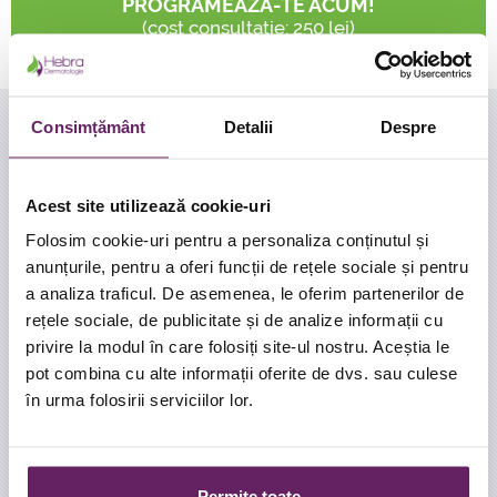
PROGRAMEAZA-TE ACUM!
(cost consultatie: 250 lei)
INTREBARI FRECVENTE
Consimțământ
Detalii
Despre
Cine este un bun candidat pentru un peeling
chimic?
Acest site utilizează cookie-uri
In general, pacientii cu tenul deschis la culoare sunt
Folosim cookie-uri pentru a personaliza conținutul și
candidati buni pentru peelingul chimic. Depresiunile,
anunțurile, pentru a oferi funcții de rețele sociale și pentru
umflaturile, si ridurile mai severe nu raspund bine la
a analiza traficul. De asemenea, le oferim partenerilor de
peelingul chimic. Acestea pot avea nevoie de alte tipuri de
rețele sociale, de publicitate și de analize informații cu
proceduri chirurgicale cosmetice, cum ar fi laser
resurfacing, tratament cu acid hialuronic, etc. Dermatologul
privire la modul în care folosiți site-ul nostru. Aceștia le
poate determina cel mai adecvat de tratament pentru tine.
pot combina cu alte informații oferite de dvs. sau culese
în urma folosirii serviciilor lor.
Inainte de a apela la un peeling chimic spuneti medicului
dumneavoastra daca aveti antecedente de cicatrici
anormale sau herpes. Mentionati daca suferiti de boli
sistemice. Mentionati daca ati urmat recent sau daca
Permite toate