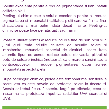
Solutie excelenta pentra a reduce pigmentarea si imbunatatii
calitatea pielii
Peeling-ul chimic este o solutie excelenta pentra a reduce
pigmentarea si imbunatatii calitatea pielii care va fi mai fina,
stralucitoare si mai putin ridata decat inainte. Peeling-ul
chimic se poate face pe fata, gat , sau maini.
Poate fi utilizat pentru a: reduce ridurile fine de sub ochi si in
jurul gurii, trata ridurile cauzate de arsurile solare si
imbatranire, imbunatatii aspectul de cicatrici usoare, trata
anumite tipuri de acnee, reduce petele de varsta, pistruii si
pete de culoare inchisa (melasma), ca urmare a sarcinii sau a
contraceptivelor, reduce pigmentarea dupa acnee,
imbunatatii aspectul pielii.
Dupa peelinguri chimice, pielea este temporar mai sensibila la
soare, asa ca este nevoie de protectie solara in fiecare zi.
Acesta ar trebui fie cu " spectru larg " pe eticheta, ceea ce
inseamna ca protejeaza impotriva radiatiilor UVA soarelui si
UVB.