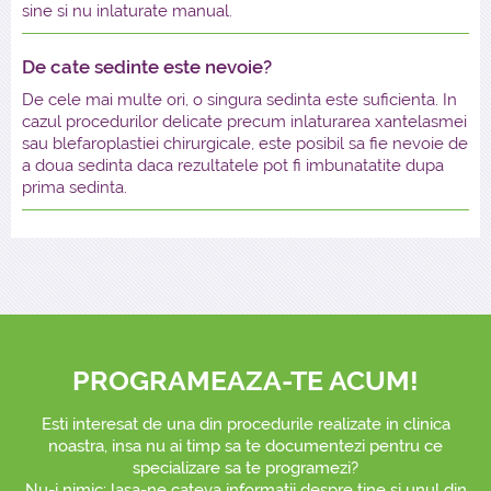
sine si nu inlaturate manual.
De cate sedinte este nevoie?
De cele mai multe ori, o singura sedinta este suficienta. In
cazul procedurilor delicate precum inlaturarea xantelasmei
sau blefaroplastiei chirurgicale, este posibil sa fie nevoie de
a doua sedinta daca rezultatele pot fi imbunatatite dupa
prima sedinta.
PROGRAMEAZA-TE ACUM!
Esti interesat de una din procedurile realizate in clinica
noastra, insa nu ai timp sa te documentezi pentru ce
specializare sa te programezi?
Nu-i nimic: lasa-ne cateva informatii despre tine si unul din