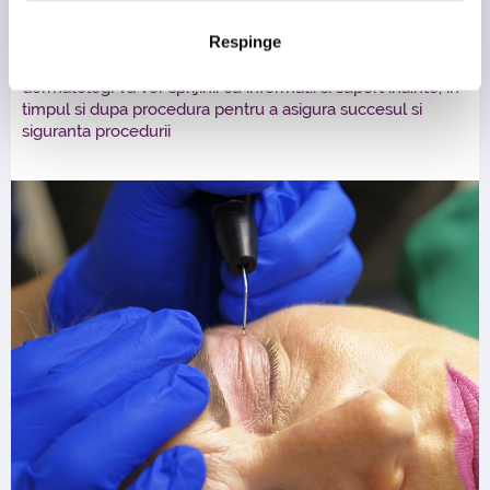
Procedura se realizeaza sub anestezie locala cu crema
anestezica si necesita o perioada de recuperare de cateva
Respinge
zile, in care pot aparea umflatura usoara si mici cruste care
trebuie lasate sa cada fara a in-tervenii. Specialistii nostrii
dermatologi va vor sprijinii cu informatii si suport inainte, in
timpul si dupa procedura pentru a asigura succesul si
siguranta procedurii