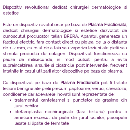
Dispozitiv revolutionar dedicat chirurgiei dermatologice si
estetice
Este un dispozitiv revolutionar pe baza de
Plasma Fractionata
,
dedicat chirurgiei dermatologice si estetice dezvoltat de
cunoscutul producator italian BRERA. Aparatul genereaza un
fascicul electric, fara contact direct cu pielea, de la o distanta
de 1-2 mm, cu rolul de a taia sau vaporiza leziuni ale pielii sau
stimula productia de colagen. Dispozitivul functioneaza cu
pauze de milisecunde, in mod pulsat, pentru a evita
supraincalzirea, arsurile si cicatricile post interventie, frecvent
intalnite in cazul utilizarii altor dispozitive pe baza de plasma.
Cu dispozitivul pe baza de
Plasma Fractionata
pot fi tratate
leziuni benigne ale pielii precum papiloame, veruci, cheratoze,
condiloame dar adevarele inovatii sunt reprezentate de:
tratamentul xantelasmei si punctelor de grasime din
jurul ochilor
blefaroplastia nechirurgicala (fara bisturiu) pentru a
ameliora excesul de piele din jurul ochilor, pleoapele
lasate si lipsite de fermitate