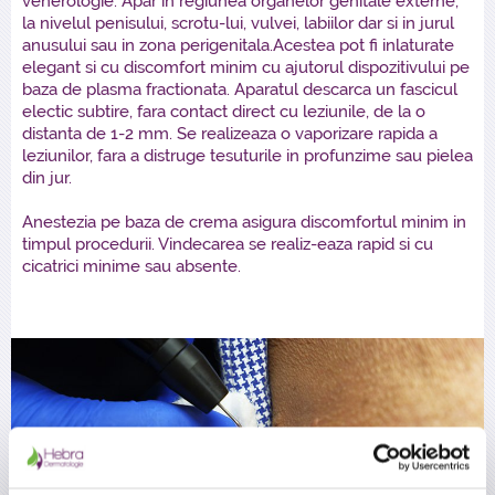
venerologie. Apar in regiunea organelor genitale externe,
la nivelul penisului, scrotu-lui, vulvei, labiilor dar si in jurul
anusului sau in zona perigenitala.Acestea pot fi inlaturate
elegant si cu discomfort minim cu ajutorul dispozitivului pe
baza de plasma fractionata. Aparatul descarca un fascicul
electic subtire, fara contact direct cu leziunile, de la o
distanta de 1-2 mm. Se realizeaza o vaporizare rapida a
leziunilor, fara a distruge tesuturile in profunzime sau pielea
din jur.
Anestezia pe baza de crema asigura discomfortul minim in
timpul procedurii. Vindecarea se realiz-eaza rapid si cu
cicatrici minime sau absente.