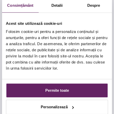
Consimțământ
Detalii
Despre
Acest site utilizează cookie-uri
Folosim cookie-uri pentru a personaliza conținutul și
anunțurile, pentru a oferi funcții de rețele sociale și pentru
a analiza traficul. De asemenea, le oferim partenerilor de
Ridurile din jurul ochilor si gurii
rețele sociale, de publicitate și de analize informații cu
privire la modul în care folosiți site-ul nostru. Aceștia le
Sunt rezultatul diminuarii cantitatii de colagen si a pierderii
pot combina cu alte informații oferite de dvs. sau culese
elasticitatii pielii, sub actiunea permanenta a muschilor
în urma folosirii serviciilor lor.
circulari din aceste zone care accentueaza plicaturarea
pielii.
Tratamentul cu plasma fractionata realizeaza o stimulare a
colagenului in zonele tratate. Acest lucru se realizeaza prin
Permite toate
formarea de mici puntii intre zone punctiforme unde este
aplicat tratamentul care consta intr-un fascicul electric
eliberat de aparat de la o distanta de 1-2 mm.
Personalizează