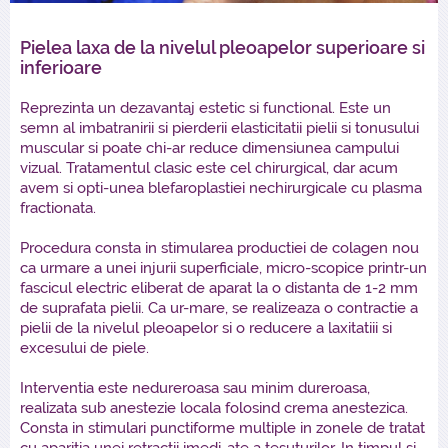
Pielea laxa de la nivelul pleoapelor superioare si
inferioare
Reprezinta un dezavantaj estetic si functional. Este un
semn al imbatranirii si pierderii elasticitatii pielii si tonusului
muscular si poate chi-ar reduce dimensiunea campului
vizual. Tratamentul clasic este cel chirurgical, dar acum
avem si opti-unea blefaroplastiei nechirurgicale cu plasma
fractionata.
Procedura consta in stimularea productiei de colagen nou
ca urmare a unei injurii superficiale, micro-scopice printr-un
fascicul electric eliberat de aparat la o distanta de 1-2 mm
de suprafata pielii. Ca ur-mare, se realizeaza o contractie a
pielii de la nivelul pleoapelor si o reducere a laxitatiii si
excesului de piele.
Interventia este nedureroasa sau minim dureroasa,
realizata sub anestezie locala folosind crema anestezica.
Consta in stimulari punctiforme multiple in zonele de tratat
cu aparitia unei retractii imedi-ate a tesuturilor. In timpul si