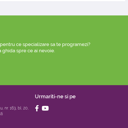
i pentru ce specializare sa te programezi?
a ghida spre ce ai nevoie.
Urmariti-ne si pe
, nr. 163, bl. 20,
ti