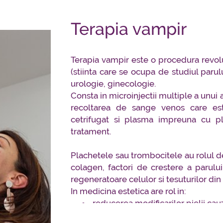
Terapia vampir
Terapia vampir este o procedura revolut
(stiinta care se ocupa de studiul parul
urologie, ginecologie.
Consta in microinjectii multiple a unui
recoltarea de sange venos care est
cetrifugat si plasma impreuna cu pl
tratament.
Plachetele sau trombocitele au rolul d
colagen, factori de crestere a parulu
regeneratoare celulor si tesuturilor din
In medicina estetica are rol in:
reducerea modificarilor pielii ca
reducerea efectelor imbatranirii 