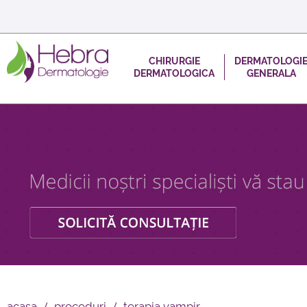
CHIRURGIE
DERMATOLOGI
DERMATOLOGICA
GENERALA
acasa
proceduri
terapia vampir