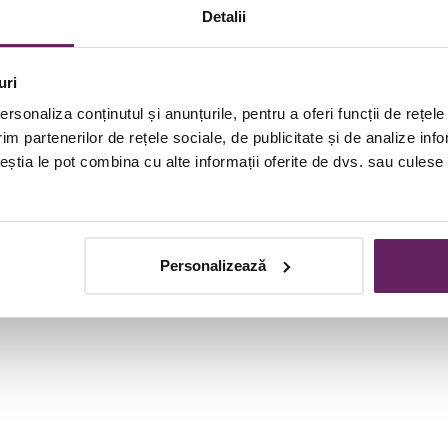
Detalii
r si tranzitia acestora din stadiul telogen (de odihna) in a
uri
rsonaliza conținutul și anunțurile, pentru a oferi funcții de rețele
im partenerilor de rețele sociale, de publicitate și de analize info
ceștia le pot combina cu alte informații oferite de dvs. sau culese î
Personalizează
izelor de sange dar in eprubete speciale
)
 numai de medici specializati in acest tip de interventie.
ub epiderm sau in dermul profund, in functie de efectul pe 
rere la injectare, ameliorata prin aplicarea de crema anes
dura.