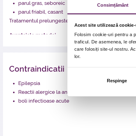
parul gras, seboreic
Consimțământ
parul friabil, casant
Tratamentul prelungeste ciclul de viata a firelor de pa
Acest site utilizează cookie-
Folosim cookie-uri pentru a pe
Avantajele metodei
:
traficul. De asemenea, le ofer
siguranta
care folosiți site-ul nostru. A
biostimulant natural
lor.
nu este alergenic
Contraindicatii
In ce consta procedura
:
Respinge
Epilepsia
Recoltarea de sange venos, la fel ca in cazul anal
Reactii alergice la anticoagulanti (citratul de sodiu
Centrifugarea
boli infectioase acute
Injectarea in zonele de tratat, procedura efectuata
Injectarea se poate face foarte superficial, imediat s
Procedura este insotita de discomfort minim, usoara du
relua activitatile imediat sau la scurt timp dupa proce