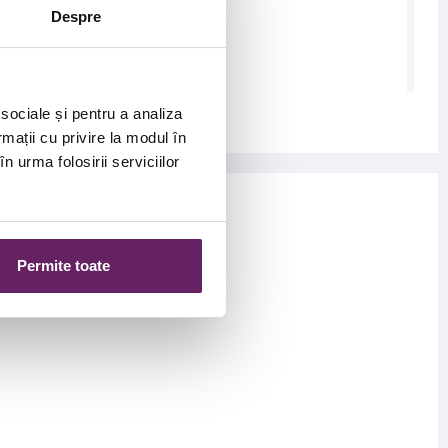
Despre
nagen (de crestere).
 sociale și pentru a analiza
rmații cu privire la modul în
n urma folosirii serviciilor
Permite toate
care dorim sa il obtinem si indicatia terapeutica.
tezica inainte de procedura. Pacientii isi pot