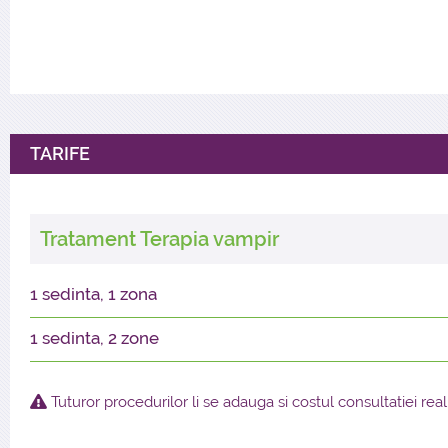
Contraindicatii
:
Epilepsia
Reactii alergice la anticoagulanti (citratul de sodiu
Boli infectioase acute
TARIFE
Tratament Terapia vampir
1 sedinta, 1 zona
1 sedinta, 2 zone
Tuturor procedurilor li se adauga si costul consultatiei rea