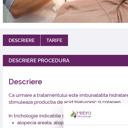
DESCRIERE
TARIFE
DESCRIERE PROCEDURA
Descriere
Ca urmare a tratamentului este imbunatatita hidratarea,
stimuleaza productia de acid hialuronic si colagen.
In trichologie indicatiile sunt:
alopecia areata, alopecia difuza si androgenetica