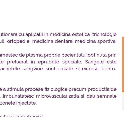
ionara cu aplicatii in medicina estetica, trichologie
ui), ortopedie, medicina dentara, medicina sportiva,
 amestec de plasma proprie pacientului obtinuta prin
e prelucrat in eprubete speciale. Sangele este
achetele sangvine sunt izolate si extrase pentru
e a stimula procese fiziologice precum productia de
i, imbunatatesc microvascularizatia si dau semnale
 zonele injectate.
uzate de imbatranire
cauzate de expunerea la soare