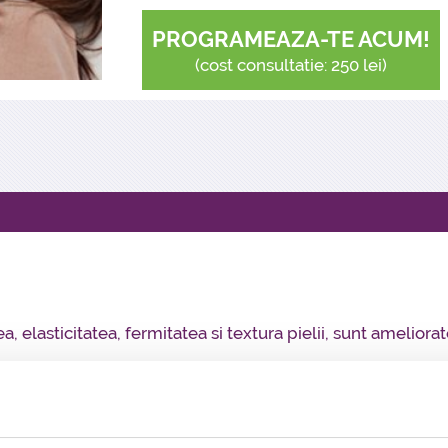
ameliorarea cicatricilor cauzate 
ameliorarea celulitei
PROGRAMEAZA-TE ACUM!
(cost consultatie: 250 lei)
 elasticitatea, fermitatea si textura pielii, sunt ameliora